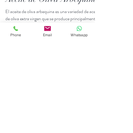
Aceite de Oliva Arbequina
El aceite de oliva arbequina es una variedad de aceite
de oliva extra virgen que se produce principalmente
Phone
Email
Whatsapp
en la región de Cataluña, en...
Follow us on Instagram
@mundoliva