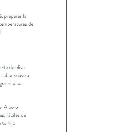
, preparar la 
a temperaturas de 
l.
ite de oliva 
n sabor suave a 
or ni picor 
el Albero 
, fáciles de 
 tu hijo.