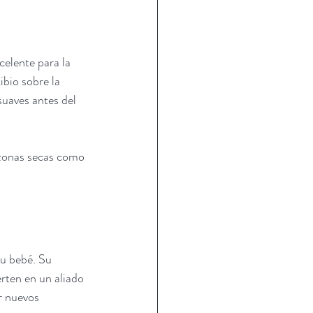
elente para la 
bio sobre la 
suaves antes del 
 zonas secas como 
tu bebé. Su 
rten en un aliado 
r nuevos 