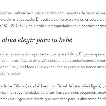
cinar: saltear verduras en aceite de oliva antes de hacer el puré
bé o dorar el pescado. El aceite de oliva extra virgen es estable 
a 180-200°C) y no pierde sus propiedades en la cocción norma
 oliva elegir para tu bebé
calidad es aún más importante que para adultos. Elige siempre ace
nado, nunca "aceite de oliva" a secas), de cosecha reciente, y co
rbequina y los blends suaves son ideales porque no tienen amarg
star al bebé.
 de los Olivos (blend Arbequina-Picual de intensidad ligera) y 
ones más recomendadas para familias con niños pequeños. Suaves
dad extra virgen certificada que necesitas para la alimentación de