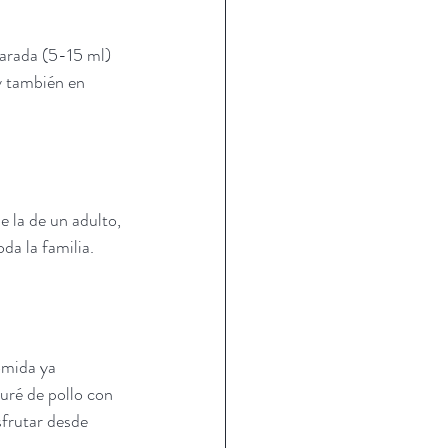
arada (5-15 ml) 
y también en 
e la de un adulto, 
da la familia.
omida ya 
puré de pollo con 
sfrutar desde 