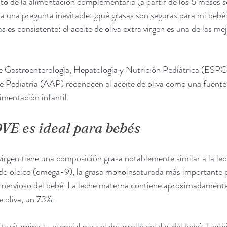
o de la alimentación complementaria (a partir de los 6 meses 
 a una pregunta inevitable: ¿qué grasas son seguras para mi bebé
as es consistente: el aceite de oliva extra virgen es una de las me
 Gastroenterología, Hepatología y Nutrición Pediátrica (ESP
Pediatría (AAP) reconocen al aceite de oliva como una fuente 
imentación infantil.
VE es ideal para bebés
a virgen tiene una composición grasa notablemente similar a la le
do oleico (omega-9), la grasa monoinsaturada más importante pa
ma nervioso del bebé. La leche materna contiene aproximadamen
de oliva, un 73%.
vitamina E, esencial para el desarrollo celular del bebé. Tamb