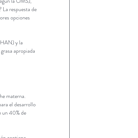
según la OMS), 
? La respuesta de 
jores opciones 
GHAN) y la 
grasa apropiada 
che materna. 
ra el desarrollo 
te un 40% de 
ién contiene 