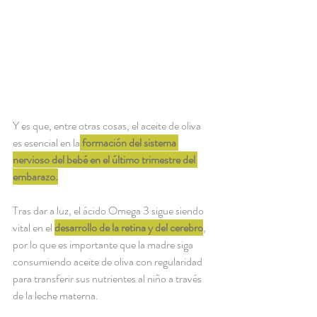
Y es que, entre otras cosas, el aceite de oliva 
es esencial en la
formación del sistema 
nervioso del bebé en el último trimestre del 
embarazo.
Tras dar a luz, el ácido Omega 3 sigue siendo 
vital en el 
desarrollo de la retina y del cerebro
, 
por lo que es importante que la madre siga 
consumiendo aceite de oliva con regularidad 
para transferir sus nutrientes al niño a través 
de la leche materna.