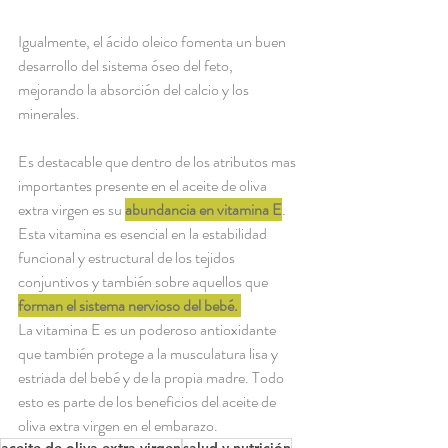
Igualmente, el ácido oleico fomenta un buen 
desarrollo del sistema óseo del feto, 
mejorando la absorción del calcio y los 
minerales.
Es destacable que dentro de los atributos mas 
importantes presente en el aceite de oliva 
extra virgen es su 
abundancia en vitamina E
. 
Esta vitamina es esencial en la estabilidad 
funcional y estructural de los tejidos 
conjuntivos y también sobre aquellos que 
forman el sistema nervioso del bebé. 
La vitamina E es un poderoso antioxidante 
que también protege a la musculatura lisa y 
estriada del bebé y de la propia madre. Todo 
esto es parte de los beneficios del aceite de 
oliva extra virgen en el embarazo.
aceite de oliva extra virgen
salud y nutrición