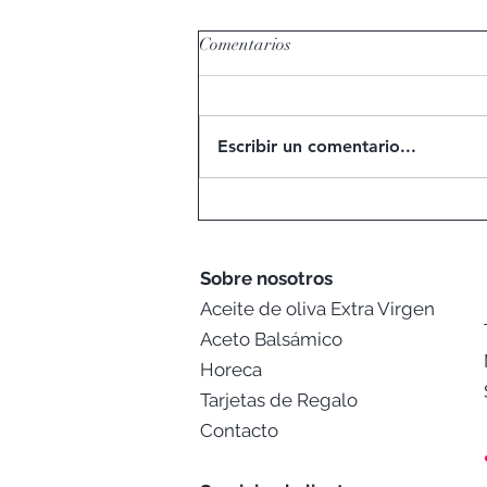
Comentarios
Escribir un comentario...
Huerto de los Olivos: Cómo Dos
Familias Crearon un Olivar de
Clase Mundial en Melipilla
Sobre nosotros
Aceite de oliva Extra Virgen
Aceto Balsámico
Horeca
Tarjetas de Regalo
Contacto