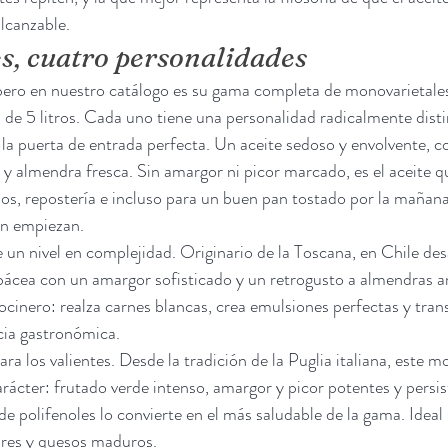
alcanzable.
es, cuatro personalidades
bero en nuestro catálogo es su gama completa de monovarietales
de 5 litros. Cada uno tiene una personalidad radicalmente disti
la puerta de entrada perfecta. Un aceite sedoso y envolvente, c
y almendra fresca. Sin amargor ni picor marcado, es el aceite q
os, repostería e incluso para un buen pan tostado por la mañana.
én empiezan.
 un nivel en complejidad. Originario de la Toscana, en Chile des
bácea con un amargor sofisticado y un retrogusto a almendras a
cocinero: realza carnes blancas, crea emulsiones perfectas y tra
cia gastronómica.
ra los valientes. Desde la tradición de la Puglia italiana, este mo
ácter: frutado verde intenso, amargor y picor potentes y persis
e polifenoles lo convierte en el más saludable de la gama. Ideal 
bres y quesos maduros.