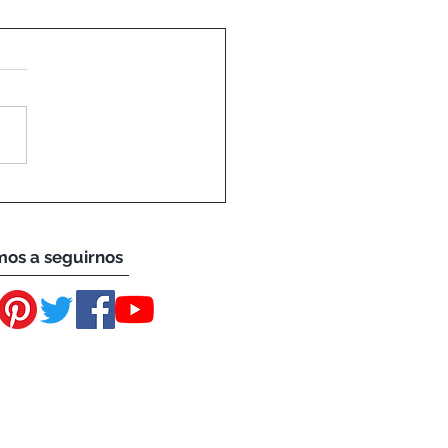
 Elvira: La Frescura
ma del Valle del Limarí
mos a seguirnos