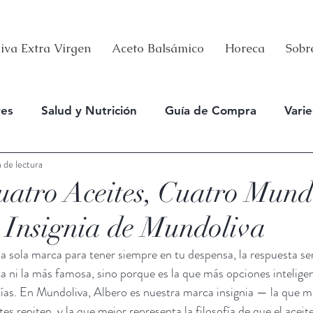
iva Extra Virgen
Aceto Balsámico
Horeca
Sobr
res
Salud y Nutrición
Guía de Compra
Vari
 de lectura
uatro Aceites, Cuatro Mun
Insignia de Mundoliva
una sola marca para tener siempre en tu despensa, la respuesta se
a ni la más famosa, sino porque es la que más opciones inteligen
días. En Mundoliva, Albero es nuestra marca insignia — la que m
tes repiten, y la que mejor representa la filosofía de que el ace