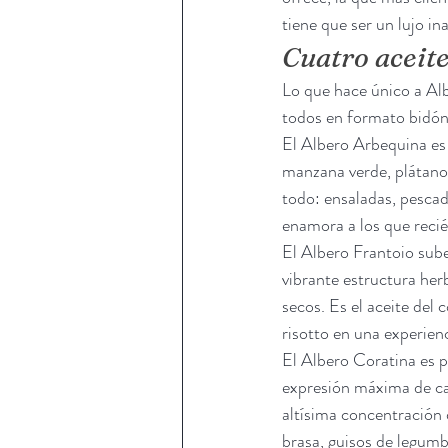
tiene que ser un lujo in
Cuatro aceit
Lo que hace único a Al
todos en formato bidón 
El Albero Arbequina es 
manzana verde, plátano 
todo: ensaladas, pescad
enamora a los que reci
El Albero Frantoio sube
vibrante estructura her
secos. Es el aceite del 
risotto en una experien
El Albero Coratina es pa
expresión máxima de car
altísima concentración d
brasa, guisos de legum