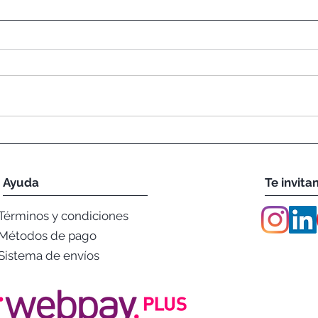
Zeitun: El Aceite de Agua
Santa
Mineral desde los Cerros de
Extre
Rengo
Ayuda
Te invita
Términos
y condiciones
Métodos
de pago
Sistema de envíos