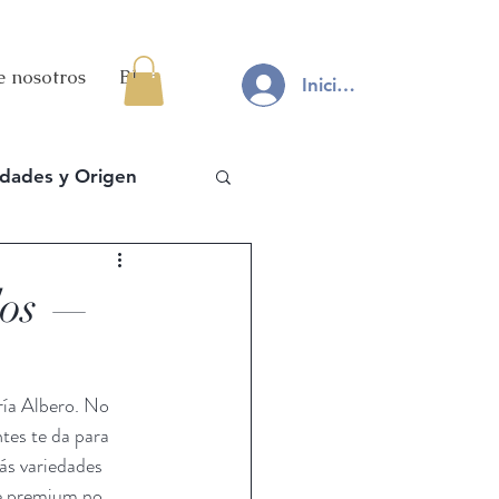
e nosotros
Blog
Iniciar sesión
edades y Origen
dos —
ría Albero. No 
tes te da para 
ás variedades 
ite premium no 