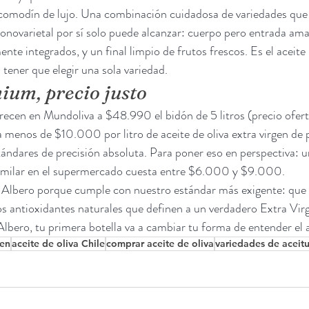
 comodín de lujo. Una combinación cuidadosa de variedades que 
onovarietal por sí solo puede alcanzar: cuerpo pero entrada ama
nte integrados, y un final limpio de frutos frescos. Es el aceite
 tener que elegir una sola variedad.
ium, precio justo
recen en Mundoliva a $48.990 el bidón de 5 litros (precio ofert
 menos de $10.000 por litro de aceite de oliva extra virgen de p
stándares de precisión absoluta. Para poner eso en perspectiva: u
milar en el supermercado cuesta entre $6.000 y $9.000.
Albero porque cumple con nuestro estándar más exigente: que 
los antioxidantes naturales que definen a un verdadero Extra Virg
lbero, tu primera botella va a cambiar tu forma de entender el a
gen
aceite de oliva Chile
comprar aceite de oliva
variedades de aceit