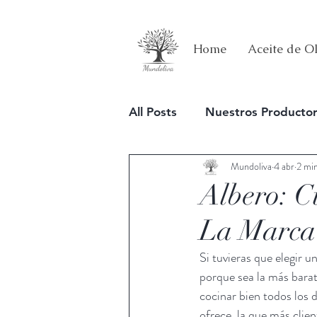
Home
Aceite de Ol
All Posts
Nuestros Producto
Mundoliva
4 abr
2 min
Estilo de vida
Albero: C
La Marca 
Si tuvieras que elegir 
porque sea la más barat
cocinar bien todos los 
ofrece, la que más clien