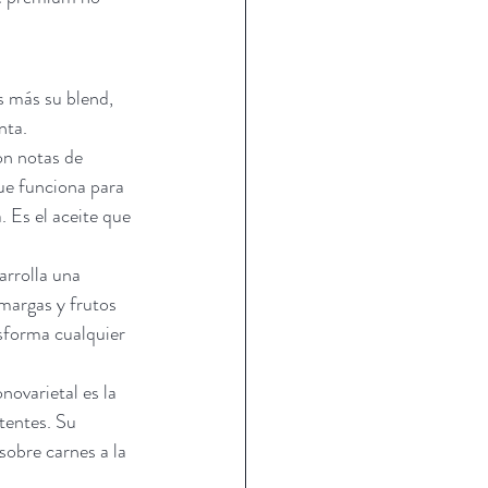
 más su blend, 
nta.
on notas de 
ue funciona para 
 Es el aceite que 
arrolla una 
margas y frutos 
nsforma cualquier 
novarietal es la 
tentes. Su 
sobre carnes a la 